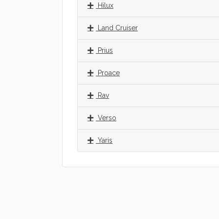
Hilux
Land Cruiser
Prius
Proace
Rav
Verso
Yaris