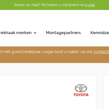
Advies op maat? Wij helpen u vrijblijvend via
e-mail
rekhaak merken
Montagepartners
Kennisba
ch niet goed bereikbaar, vragen kunt u mailen via ons
contactf