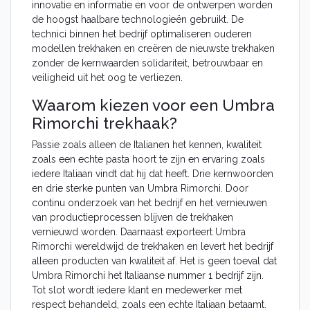
innovatie en informatie en voor de ontwerpen worden
Suzuki
de hoogst haalbare technologieën gebruikt. De
Volvo
technici binnen het bedrijf optimaliseren ouderen
Volkswagen
modellen trekhaken en creëren de nieuwste trekhaken
Toyota
zonder de kernwaarden solidariteit, betrouwbaar en
Polestar
veiligheid uit het oog te verliezen.
BYD
Lynk & Co
Waarom kiezen voor een Umbra
Trekhaak merken
Rimorchi trekhaak?
Bosal trekhaak
Passie zoals alleen de Italianen het kennen, kwaliteit
Brink trekhaak
zoals een echte pasta hoort te zijn en ervaring zoals
Westfalia trekhaak
iedere Italiaan vindt dat hij dat heeft. Drie kernwoorden
GDW trekhaak
en drie sterke punten van Umbra Rimorchi. Door
Aragon trekhaak
continu onderzoek van het bedrijf en het vernieuwen
URBENI trekhaak
van productieprocessen blijven de trekhaken
La Fuente trekhaak
vernieuwd worden. Daarnaast exporteert Umbra
Steinhof trekhaak
Rimorchi wereldwijd de trekhaken en levert het bedrijf
Imiola trekhaak
alleen producten van kwaliteit af. Het is geen toeval dat
Oris trekhaak
Umbra Rimorchi het Italiaanse nummer 1 bedrijf zijn.
Tow-Trust trekhaak
Tot slot wordt iedere klant en medewerker met
Witter trekhaak
respect behandeld, zoals een echte Italiaan betaamt.