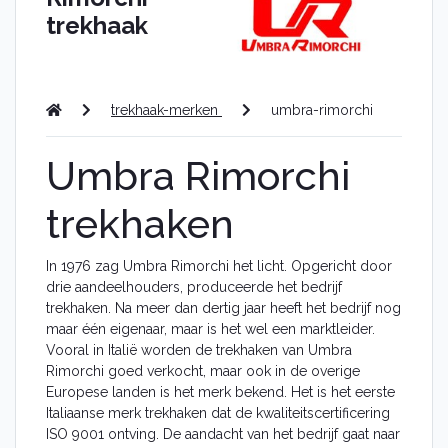
Alfa Romeo
trekhaak
Audi
BMW
Citroën
Fiat
trekhaak-merken
umbra-rimorchi
Ford
Honda
Umbra Rimorchi
Hyundai
Jaguar
Jeep
trekhaken
Kia
Land Rover
In 1976 zag Umbra Rimorchi het licht. Opgericht door
Lexus
drie aandeelhouders, produceerde het bedrijf
Mazda
trekhaken. Na meer dan dertig jaar heeft het bedrijf nog
Mercedes
maar één eigenaar, maar is het wel een marktleider.
Nissan
Vooral in Italië worden de trekhaken van Umbra
Peugeot
Rimorchi goed verkocht, maar ook in de overige
Opel
Europese landen is het merk bekend. Het is het eerste
Renault
Italiaanse merk trekhaken dat de kwaliteitscertificering
Seat
ISO 9001 ontving. De aandacht van het bedrijf gaat naar
Skoda