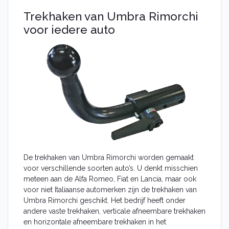
Umbra Rimorchi trekhaak
Rameder trekhaak
Trekhaken van Umbra Rimorchi
AUTO-HAK trekhaak
voor iedere auto
Montagepartners
Kennisbank
Dealer login
De trekhaken van Umbra Rimorchi worden gemaakt
voor verschillende soorten auto’s. U denkt misschien
meteen aan de Alfa Romeo, Fiat en Lancia, maar ook
voor niet Italiaanse automerken zijn de trekhaken van
Umbra Rimorchi geschikt. Het bedrijf heeft onder
andere vaste trekhaken, verticale afneembare trekhaken
en horizontale afneembare trekhaken in het