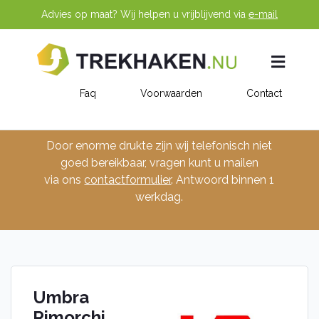
Advies op maat? Wij helpen u vrijblijvend via
e-mail
Faq
Voorwaarden
Contact
Trekhaken
Door enorme drukte zijn wij telefonisch niet
goed bereikbaar, vragen kunt u mailen
Vaste trekhaak
Afneembare trekhaak
via ons
contactformulier
. Antwoord binnen 1
Verticaal afneembare trekhaak (BMU)
werkdag.
Horizontaal afneembare trekhaak (BMC)
Diagonaal afneembare trekhaak (BMA)
Wegdraaibare trekhaak (MX)
Professionele trekhaak
Fietsendrager trekhaak voor elektrische auto (RMC)
Elektrisch wegdraaibare trekhaak brink Next
Umbra
Rimorchi
Automerken