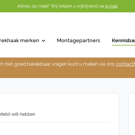
Advies op maat? Wij helpen u vrijblijvend via
e-mail
rekhaak merken
Montagepartners
Kennisba
ch niet goed bereikbaar, vragen kunt u mailen via ons
contactf
efietst-wilt-hebben