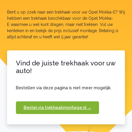
Alfa Romeo
Audi
Bent u op zoek naar een trekhaak voor uw Opel Mokka-E? Wij
BMW
hebben een trekhaak beschikbaar voor de Opel Mokka-
Citroën
E waarmee u wel kunt dragen, maar niet trekken. Vul uw
Fiat
kenteken in en bekijk de prijs inclusief montage. Betaling is
Ford
altijd achteraf en u heeft wel 5 jaar garantie!
Honda
Hyundai
Jaguar
Jeep
Vind de juiste trekhaak voor uw
Kia
auto!
Land Rover
Lexus
Mazda
Bestellen via deze pagina is niet meer mogelijk.
Mercedes
Nissan
Peugeot
Bestel via trekhaakmontage.nl →
Opel
Renault
Seat
Skoda