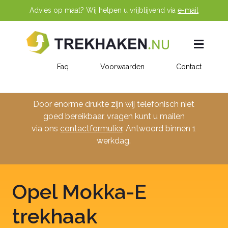
Advies op maat? Wij helpen u vrijblijvend via
e-mail
Faq
Voorwaarden
Contact
Trekhaken
Door enorme drukte zijn wij telefonisch niet
goed bereikbaar, vragen kunt u mailen
Vaste trekhaak
Afneembare trekhaak
via ons
contactformulier
. Antwoord binnen 1
Verticaal afneembare trekhaak (BMU)
werkdag.
Horizontaal afneembare trekhaak (BMC)
Diagonaal afneembare trekhaak (BMA)
Wegdraaibare trekhaak (MX)
Opel Mokka-E
Professionele trekhaak
Fietsendrager trekhaak voor elektrische auto (RMC)
Elektrisch wegdraaibare trekhaak brink Next
trekhaak
Automerken