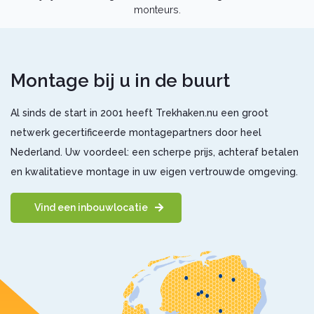
Umbra Rimorchi trekhaak
monteurs.
Rameder trekhaak
AUTO-HAK trekhaak
Montagepartners
Montage bij u in de buurt
Kennisbank
Al sinds de start in 2001 heeft Trekhaken.nu een groot
Dealer login
netwerk gecertificeerde montagepartners door heel
Nederland. Uw voordeel: een scherpe prijs, achteraf betalen
en kwalitatieve montage in uw eigen vertrouwde omgeving.
Vind een inbouwlocatie