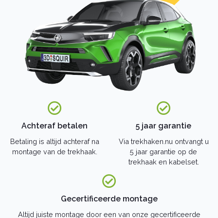
Suzuki
Volvo
Volkswagen
Toyota
Polestar
BYD
Lynk & Co
Trekhaak merken
Bosal trekhaak
Brink trekhaak
Westfalia trekhaak
Achteraf betalen
5 jaar garantie
GDW trekhaak
Aragon trekhaak
Betaling is altijd achteraf na
Via trekhaken.nu ontvangt u
URBENI trekhaak
montage van de trekhaak.
5 jaar garantie op de
La Fuente trekhaak
trekhaak en kabelset.
Steinhof trekhaak
Imiola trekhaak
Oris trekhaak
Gecertificeerde montage
Tow-Trust trekhaak
Witter trekhaak
Altijd juiste montage door een van onze gecertificeerde