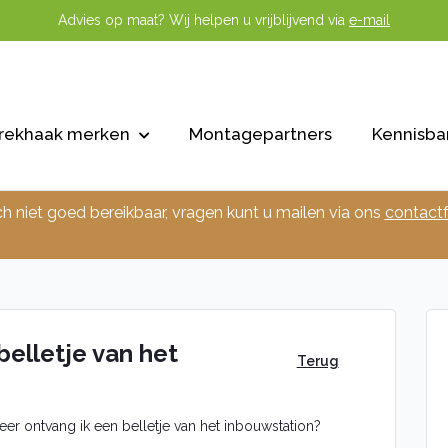
Advies op maat? Wij helpen u vrijblijvend via
e-mail
rekhaak merken
Montagepartners
Kennisba
ch niet goed bereikbaar, vragen kunt u mailen via ons
contactf
elletje van het
Terug
er ontvang ik een belletje van het inbouwstation?