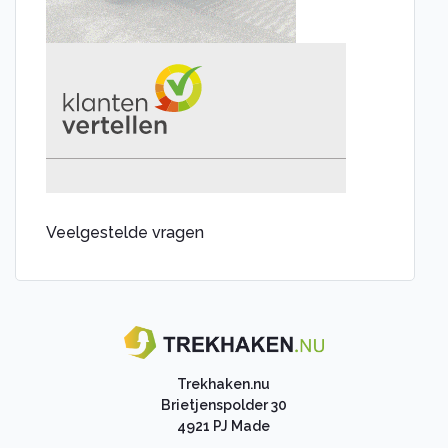
Umbra Rimorchi trekhaak
Rameder trekhaak
AUTO-HAK trekhaak
Montagepartners
Kennisbank
Dealer login
Veelgestelde vragen
Trekhaken.nu
Brietjenspolder 30
4921 PJ Made