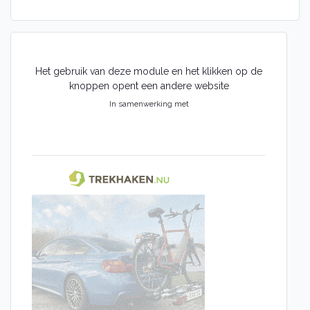
Suzuki
Volvo
Volkswagen
Toyota
Polestar
Het gebruik van deze module en het klikken op de
BYD
knoppen opent een andere website
Lynk & Co
In samenwerking met
Trekhaak merken
Bosal trekhaak
Brink trekhaak
Westfalia trekhaak
GDW trekhaak
Aragon trekhaak
URBENI trekhaak
La Fuente trekhaak
Steinhof trekhaak
Imiola trekhaak
Oris trekhaak
Tow-Trust trekhaak
Witter trekhaak