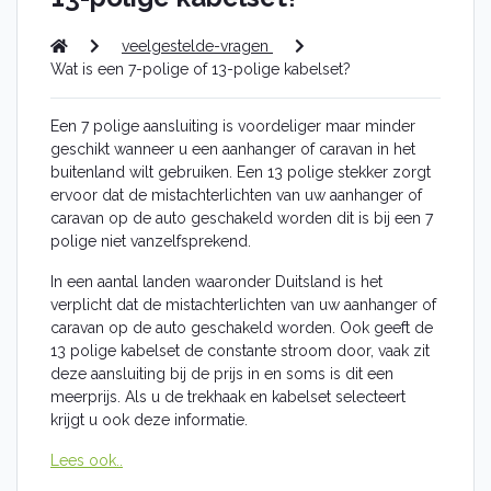
Alfa Romeo
Audi
veelgestelde-vragen
BMW
Wat is een 7-polige of 13-polige kabelset?
Citroën
Fiat
Een 7 polige aansluiting is voordeliger maar minder
Ford
geschikt wanneer u een aanhanger of caravan in het
Honda
buitenland wilt gebruiken. Een 13 polige stekker zorgt
Hyundai
ervoor dat de mistachterlichten van uw aanhanger of
Jaguar
caravan op de auto geschakeld worden dit is bij een 7
Jeep
polige niet vanzelfsprekend.
Kia
Land Rover
In een aantal landen waaronder Duitsland is het
Lexus
verplicht dat de mistachterlichten van uw aanhanger of
Mazda
caravan op de auto geschakeld worden. Ook geeft de
Mercedes
13 polige kabelset de constante stroom door, vaak zit
Nissan
deze aansluiting bij de prijs in en soms is dit een
Peugeot
meerprijs. Als u de trekhaak en kabelset selecteert
Opel
krijgt u ook deze informatie.
Renault
Seat
Lees ook..
Skoda